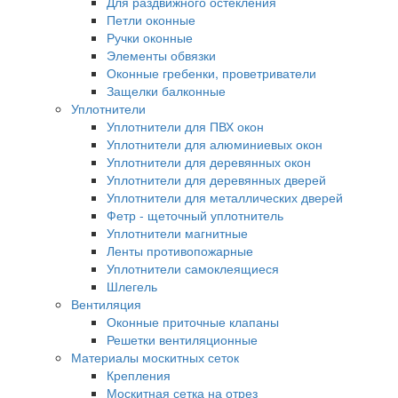
Для раздвижного остекления
Петли оконные
Ручки оконные
Элементы обвязки
Оконные гребенки, проветриватели
Защелки балконные
Уплотнители
Уплотнители для ПВХ окон
Уплотнители для алюминиевых окон
Уплотнители для деревянных окон
Уплотнители для деревянных дверей
Уплотнители для металлических дверей
Фетр - щеточный уплотнитель
Уплотнители магнитные
Ленты противопожарные
Уплотнители самоклеящиеся
Шлегель
Вентиляция
Оконные приточные клапаны
Решетки вентиляционные
Материалы москитных сеток
Крепления
Москитная сетка на отрез