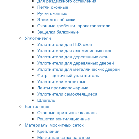
Для раздвижного остекления
Петли оконные
Ручки оконные
Элементы обвязки
Оконные гребенки, проветриватели
Защелки балконные
Уплотнители
Уплотнители для ПВХ окон
Уплотнители для алюминиевых окон
Уплотнители для деревянных окон
Уплотнители для деревянных дверей
Уплотнители для металлических дверей
Фетр - щеточный уплотнитель
Уплотнители магнитные
Ленты противопожарные
Уплотнители самоклеящиеся
Шлегель
Вентиляция
Оконные приточные клапаны
Решетки вентиляционные
Материалы москитных сеток
Крепления
Москитная сетка на отрез